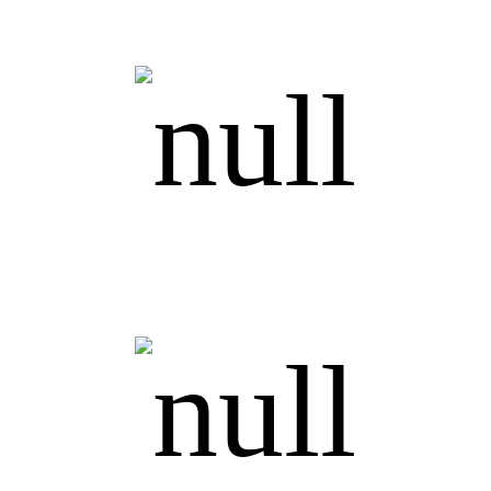
Управление персоналом
Blue
collars