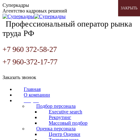
Перейти
Суперкадры
ЗАКРЫТЬ
к
Агентство кадровых решений
содержанию
Профессиональный оператор рынка
труда РФ
+7 960 372-58-27
+7 960-372-17-77
Страница
Страница
Страница
Заказать звонок
Вконтакте
WhatsApp
Telegram
открывается
открывается
открывается
Главная
в
в
в
О компании
новом
новом
новом
Услуги
окне
окне
окне
Подбор персонала
Executive search
Рекрутинг
Массовый подбор
Оценка персонала
Центр Оценки
Тестирование