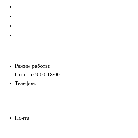
Школа рекрутера
Мастерская руководителя
Клуб директоров по персоналу
Зажигаем звёзды
Контакты
Режим работы:
Пн-птн: 9:00-18:00
Телефон:
+7 (842) 241-81-81
+7 (960) 372-17-77
+7 (960) 372-58-27
Почта:
personal@superkadri.ru