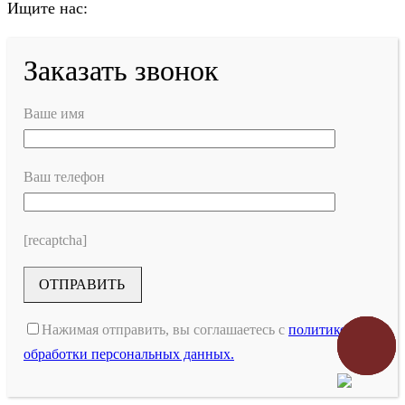
Ищите нас:
Вверх
Страница
Страница
Заказать звонок
Вконтакте
Telegram
открывается
открывается
Ваше имя
в
в
новом
новом
окне
окне
Ваш телефон
[recaptcha]
Нажимая отправить, вы соглашаетесь с
политикой
Заказать
звонок
обработки персональных данных.