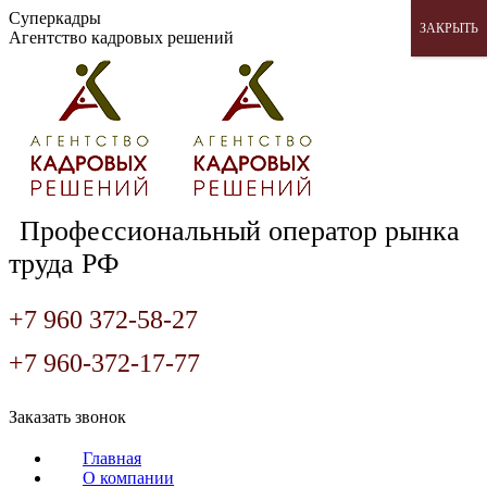
Перейти
Суперкадры
ЗАКРЫТЬ
к
Агентство кадровых решений
содержанию
Профессиональный оператор рынка
труда РФ
+7 960 372-58-27
+7 960-372-17-77
Страница
Страница
Страница
Заказать звонок
Вконтакте
WhatsApp
Telegram
открывается
открывается
открывается
Главная
в
в
в
О компании