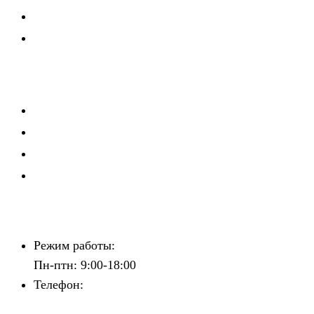
Мероприятия
Политика конфиденциальности
Мероприятия
Школа рекрутера
Мастерская руководителя
Клуб директоров по персоналу
Зажигаем звёзды
Контакты
Режим работы:
Пн-птн: 9:00-18:00
Телефон:
+7 (842) 241-81-81