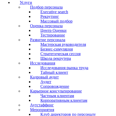
новом
новом
новом
Услуги
окне
окне
окне
Подбор персонала
Executive search
Рекрутинг
Массовый подбор
Оценка персонала
Центр Оценки
Тестирование
Развитие персонала
Мастерская руководителя
Бизнес-симуляция
Стратегическая сессия
Школа рекрутера
Исследования
Исследования рынка труда
Тайный клиент
Кадровый аудит
Аудит
Сопровождение
Карьерное консультирование
Частным клиентам
Корпоративным клиентам
Аутстаффинг
Мероприятия
Клуб директоров по персоналу