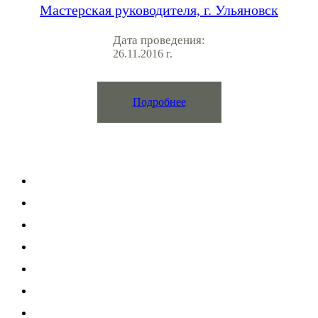
Мастерская руководителя, г. Ульяновск
Дата проведения:
26.11.2016 г.
Подробнее
Услуги
Подбор персонала
Оценка персонала
Развитие персонала
Исследования
Кадровый аудит
Аутстаффинг
Карьерное консультирование