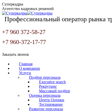
Перейти
Суперкадры
к
Агентство кадровых решений
содержанию
Профессиональный оператор рынка т
+7 960 372-58-27
+7 960-372-17-77
Страница
Страница
Страница
Заказать звонок
Вконтакте
WhatsApp
Telegram
открывается
открывается
открывается
Главная
в
в
в
О компании
новом
новом
новом
Услуги
окне
окне
окне
Подбор персонала
Executive search
Рекрутинг
Массовый подбор
Оценка персонала
Центр Оценки
Тестирование
Развитие персонала