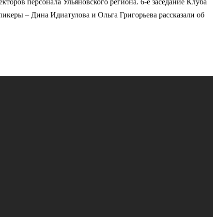
торов персонала Ульяновского региона. 6-е заседание Клуба
пикеры – Дина Идиатулова и Ольга Григорьева рассказали об