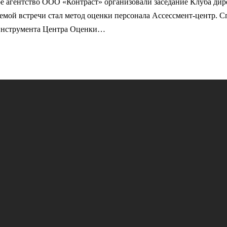
агентство ООО «Контраст» организовали заседание Клуба дирек
емой встречи стал метод оценки персонала Ассессмент-центр. С
 инструмента Центра Оценки…