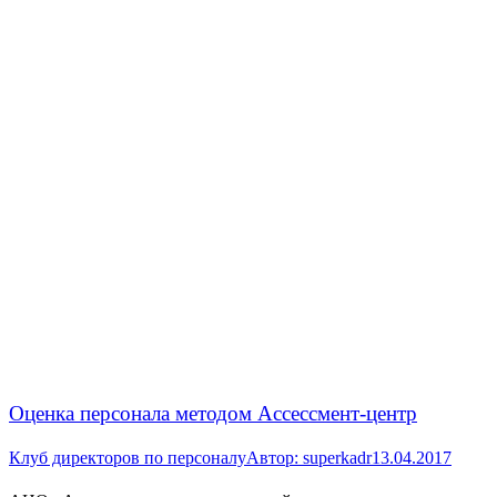
Оценка персонала методом Ассессмент-центр
Клуб директоров по персоналу
Автор:
superkadr
13.04.2017