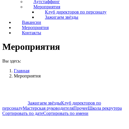
Аутстаффинг
Мероприятия
Клуб директоров по персоналу
Зажигаем звёзды
Вакансии
Мероприятия
Контакты
Мероприятия
Вы здесь:
Главная
Мероприятия
Показать все
Зажигаем звёзды
Клуб директоров по
персоналу
Мастерская руководителя
Прочее
Школа рекрутера
Сортировать по дате
Сортировать по имени