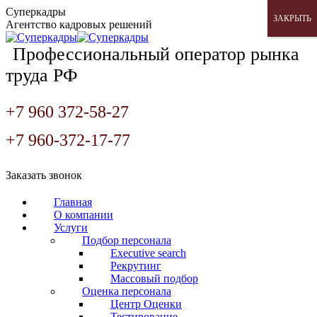
Перейти
Суперкадры
ЗАКРЫТЬ
к
Агентство кадровых решений
содержанию
Профессиональный оператор рынка
труда РФ
+7 960 372-58-27
+7 960-372-17-77
Страница
Страница
Страница
Заказать звонок
Вконтакте
WhatsApp
Telegram
открывается
открывается
открывается
Главная
в
в
в
О компании
новом
новом
новом
Услуги
окне
окне
окне
Подбор персонала
Executive search
Рекрутинг
Массовый подбор
Оценка персонала
Центр Оценки
Тестирование