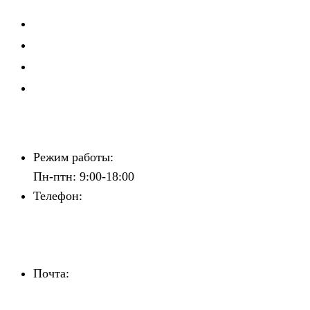
Школа рекрутера
Мастерская руководителя
Клуб директоров по персоналу
Зажигаем звёзды
Контакты
Режим работы:
Пн-птн: 9:00-18:00
Телефон:
+7 (842) 241-81-81
+7 (960) 372-17-77
+7 (960) 372-58-27
Почта:
personal@superkadri.ru