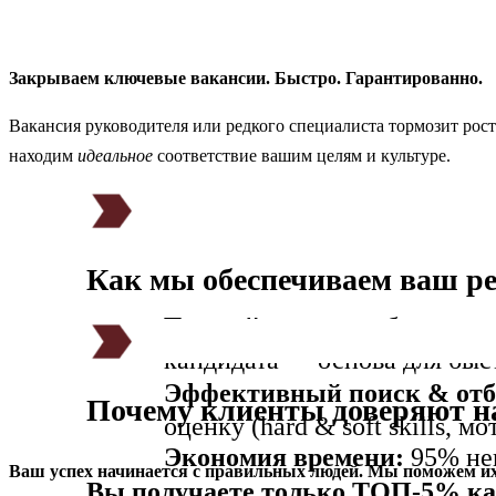
Закрываем ключевые вакансии. Быстро. Гарантированно.
Вакансия руководителя или редкого специалиста тормозит рост
находим
идеальное
соответствие вашим целям и культуре.
Как мы обеспечиваем ваш ре
Точный старт:
глубоко ана
кандидата” – основа для быс
Эффективный поиск & отб
Почему клиенты доверяют н
оценку (hard & soft skills, м
Экономия времени:
95% не
Ваш успех начинается с правильных людей. Мы поможем их
Вы получаете только ТОП-5% кан