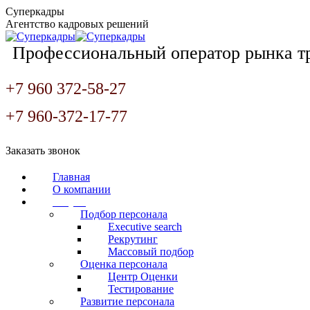
Перейти
Суперкадры
к
Агентство кадровых решений
содержанию
Профессиональный оператор рынка т
+7 960 372-58-27
+7 960-372-17-77
Страница
Страница
Страница
Заказать звонок
Вконтакте
WhatsApp
Telegram
открывается
открывается
открывается
Главная
в
в
в
О компании
новом
новом
новом
Услуги
окне
окне
окне
Подбор персонала
Executive search
Рекрутинг
Массовый подбор
Оценка персонала
Центр Оценки
Тестирование
Развитие персонала