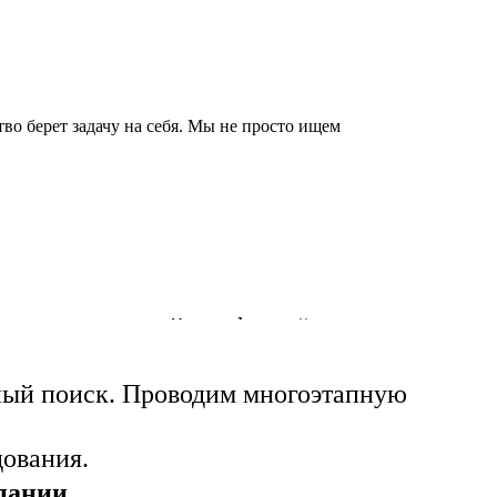
во берет задачу на себя. Мы не просто ищем
Формируем четкий профиль “идеального
ный поиск. Проводим многоэтапную
ования.
пании.