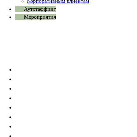
Корпоративным клиентам
Аутстаффинг
Мероприятия
Услуги
Подбор персонала
Оценка персонала
Развитие персонала
Исследования
Кадровый аудит
Аутстаффинг
Карьерное консультирование
Мероприятия