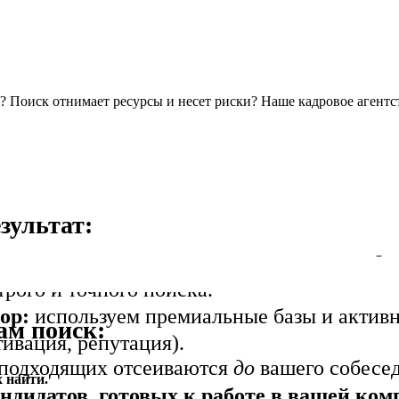
? Поиск отнимает ресурсы и несет риски? Наше кадровое агентст
зультат:
лизируем вашу задачу, рынок и культуру. 
трого и точного поиска.
ор:
используем премиальные базы и актив
ам поиск:
отивация, репутация).
подходящих отсеиваются
до
вашего собесед
 найти.
дидатов, готовых к работе в вашей ком