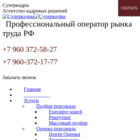
Перейти
Суперкадры
ЗАКРЫТЬ
к
Агентство кадровых решений
содержанию
Профессиональный оператор рынка
труда РФ
+7 960 372-58-27
+7 960-372-17-77
Страница
Страница
Страница
Заказать звонок
Вконтакте
WhatsApp
Telegram
открывается
открывается
открывается
Главная
в
в
в
О компании
новом
новом
новом
Услуги
окне
окне
окне
Подбор персонала
Executive search
Рекрутинг
Массовый подбор
Оценка персонала
Центр Оценки
Тестирование