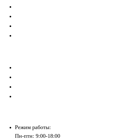
Аутстаффинг
Карьерное консультирование
Мероприятия
Политика конфиденциальности
Мероприятия
Школа рекрутера
Мастерская руководителя
Клуб директоров по персоналу
Зажигаем звёзды
Контакты
Режим работы:
Пн-птн: 9:00-18:00