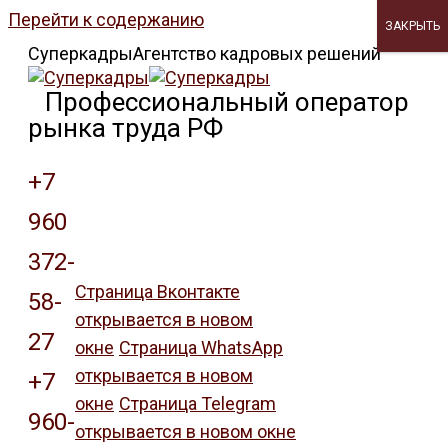
Перейти к содержанию
ЗАКРЫТЬ
Суперкадры
Агентство кадровых решений
Профессиональный оператор
рынка труда РФ
+7
960
372-
Страница Вконтакте
58-
открывается в новом
27
окне
Страница WhatsApp
Заказать
звонок
открывается в новом
+7
окне
Страница Telegram
960-
открывается в новом окне