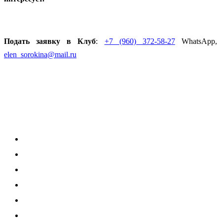
Подать заявку в Клуб
:
+7 (960) 372-58-27
WhatsApp,
elen_sorokina@mail.ru
Услуги
Подбор персонала
Оценка персонала
Развитие персонала
Исследования
Кадровый аудит
Аутстаффинг