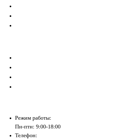
Карьерное консультирование
Мероприятия
Политика конфиденциальности
Мероприятия
Школа рекрутера
Мастерская руководителя
Клуб директоров по персоналу
Зажигаем звёзды
Контакты
Режим работы:
Пн-птн: 9:00-18:00
Телефон: