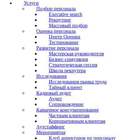
новом
новом
новом
Услуги
окне
окне
окне
Подбор персонала
Executive search
Рекрутинг
Массовый подбор
Оценка персонала
Центр Оценки
Тестирование
Развитие персонала
Мастерская руководителя
Бизнес-симуляция
Стратегическая сессия
Школа рекрутера
Исследования
Исследования рынка труда
Тайный клиент
Кадровый аудит
Аудит
Сопровождение
Карьерное консультирование
Частным клиентам
Корпоративным клиентам
Аутстаффинг
Мероприятия
Клуб директоров по персоналу