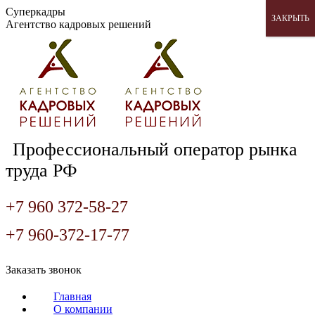
Перейти
Суперкадры
ЗАКРЫТЬ
к
Агентство кадровых решений
содержанию
Профессиональный оператор рынка
труда РФ
+7 960 372-58-27
+7 960-372-17-77
Страница
Страница
Страница
Заказать звонок
Вконтакте
WhatsApp
Telegram
открывается
открывается
открывается
Главная
в
в
в
О компании