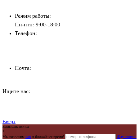
Контакты
Режим работы:
Пн-птн: 9:00-18:00
Телефон:
+7 (842) 241-81-81
+7 (960) 372-17-77
+7 (960) 372-58-27
Почта:
personal@superkadri.ru
Ищите нас:
Страница Вконтакте открывается в новом
окне
Страница Telegram открывается в новом окне
Вверх
Заказать звонок
+
Мы позвоним
вам
в ближайшее время!
Жду звонка!