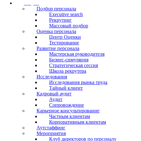
новом
новом
новом
Услуги
окне
окне
окне
Подбор персонала
Executive search
Рекрутинг
Массовый подбор
Оценка персонала
Центр Оценки
Тестирование
Развитие персонала
Мастерская руководителя
Бизнес-симуляция
Стратегическая сессия
Школа рекрутера
Исследования
Исследования рынка труда
Тайный клиент
Кадровый аудит
Аудит
Сопровождение
Карьерное консультирование
Частным клиентам
Корпоративным клиентам
Аутстаффинг
Мероприятия
Клуб директоров по персоналу